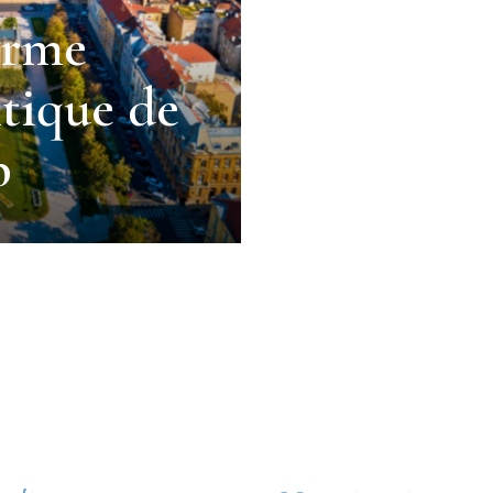
arme
tique de
b