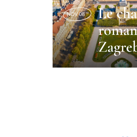
Le ch
NOV 08
th
roman
Zagre