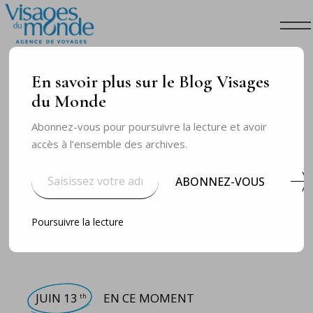
En savoir plus sur le Blog Visages
du Monde
Abonnez-vous pour poursuivre la lecture et avoir
accès à l’ensemble des archives.
Saisissez
votre
ABONNEZ-VOUS
adresse
e-
mail…
Poursuivre la lecture
JUIN 13
EN CE MOMENT
th