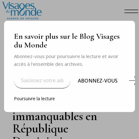
En savoir plus sur le Blog Visages
du Monde
Abonnez-vous pour poursuivre la lecture et avoir
accès à l’ensemble des archives.
Saisissez
votre
ABONNEZ-VOUS
adresse
e-
NOV 30
NOS DESTINATIONS
th
mail…
Poursuivre la lecture
Voyage et itinéraire des
immanquables en
République