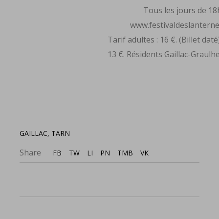
Tous les jours de 18
www.festivaldeslanternes
Tarif adultes : 16 €. (Billet dat
13 €. Résidents Gaillac-Graul
GAILLAC
,
TARN
Share
FB
TW
LI
PN
TMB
VK