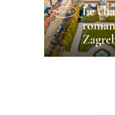
Le ch
NOV 08
th
roman
Zagre