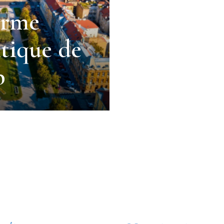
arme
tique de
b