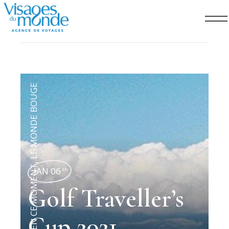
LE MONDE BOUGE
,
EN CE MOMENT
JAN 06
th
Golf Traveller’s
Cup 2021