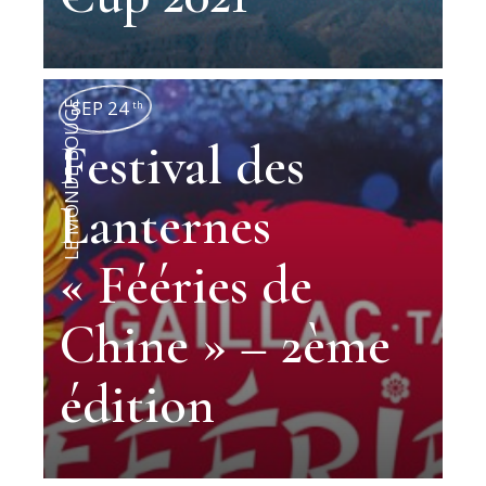
SEP 24
th
LE MONDE BOUGE
Festival des
Lanternes
« Fééries de
Chine » – 2ème
édition