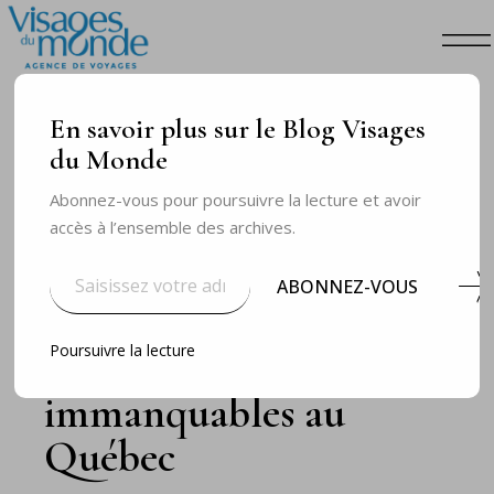
En savoir plus sur le Blog Visages
du Monde
Abonnez-vous pour poursuivre la lecture et avoir
accès à l’ensemble des archives.
Saisissez
votre
ABONNEZ-VOUS
adresse
e-
NOV 30
NOS DESTINATIONS
th
mail…
Poursuivre la lecture
Voyage et itinéraire des
immanquables au
Québec