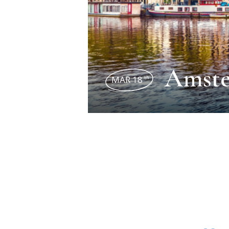
Amst
MAR 18
th