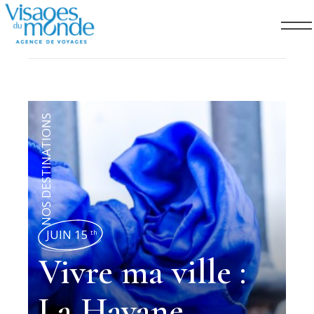
NOS DESTINATIONS
JUIN 15
th
Vivre ma ville :
La Havane