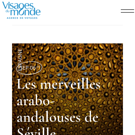
ESPAGNE
SEP 06
th
Les merveilles
arabo-
andalouses de
Séville