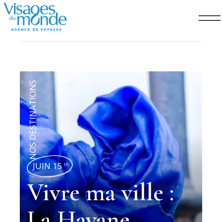
NOS DESTINATIONS
JUIN 15
th
Vivre ma ville :
La Havane