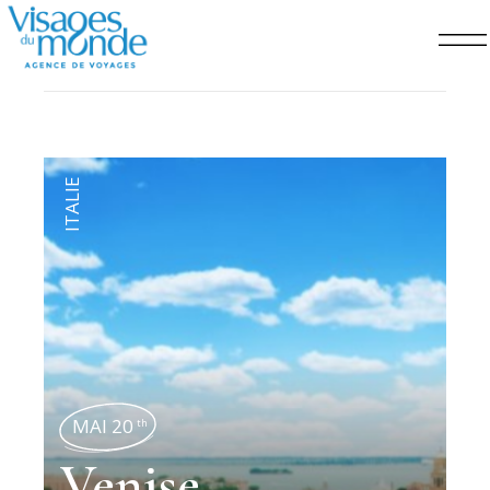
ITALIE
MAI 20
th
Venise