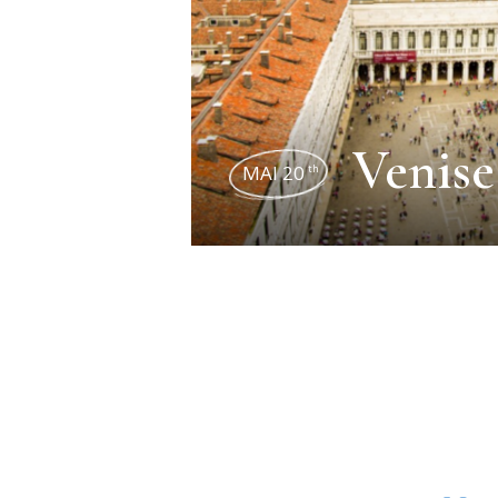
Venise
MAI 20
th