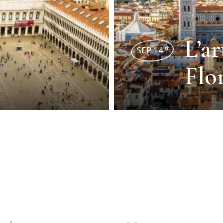
L’ar
SEP 14
th
Flo