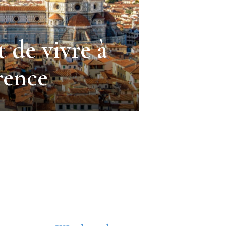
t de vivre à
rence