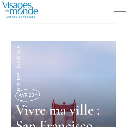
NOS DESTINATIONS
AVR 23
rd
Vivre ma ville :
San Francisco