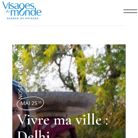
NOS DESTINATIONS
MAI 25
th
Vivre ma ville :
Delhi