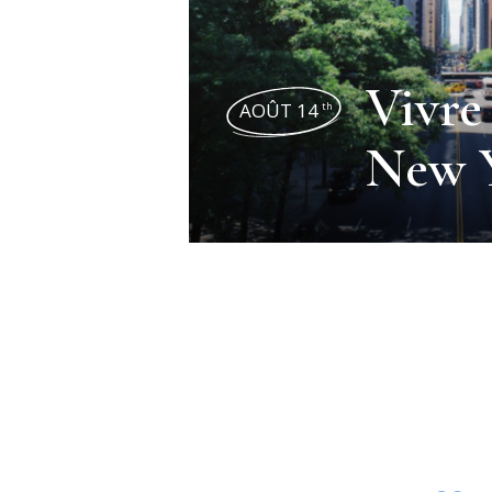
Vivre 
AOÛT 14
th
New 