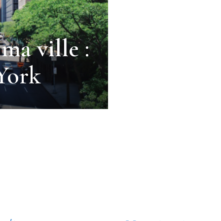
ma ville :
York