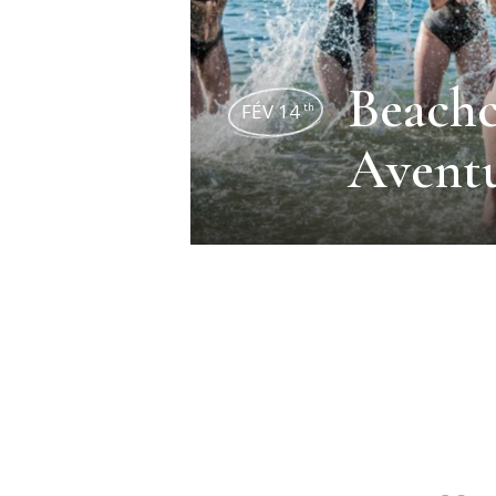
Beach
FÉV 14
th
Aventu