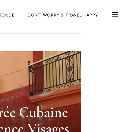
 MONDE
DON’T WORRY & TRAVEL HAPPY
rée Cubaine
gence Visages