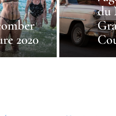
du
comber
Gra
re 2020
Cou