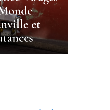
 Monde
nville et
tances