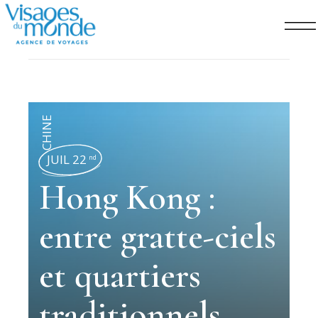
CHINE
JUIL 22
nd
Hong Kong :
entre gratte-ciels
et quartiers
traditionnels