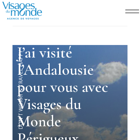
AVR 14
th
J’ai visité
DON'T WORRY & TRAVEL HAPPY
l’Andalousie
pour vous avec
Visages du
Monde
Périgueux